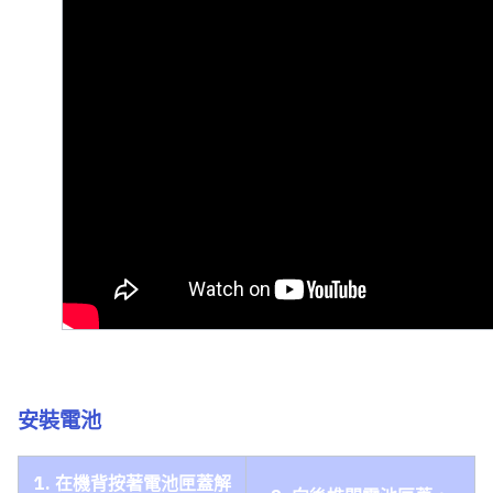
安裝電池
1. 在機背按著電池匣蓋解