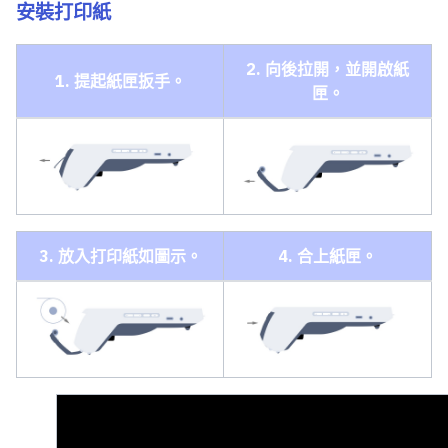
安裝打印紙
2. 向後拉開，並開啟紙
1. 提起紙匣扳手。
匣。
3. 放入打印紙如圖示。
4. 合上紙匣。