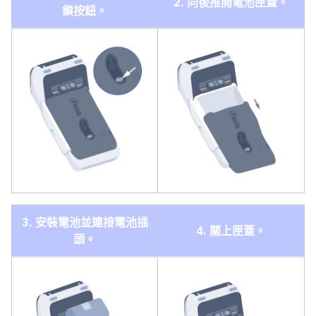
2. 向後推開電池匣蓋。
鎖按鈕。
3. 安裝電池並連接電池插
4. 關上匣蓋。
頭。