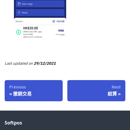
Last updated
on
29/12/2021
Previous
Next
«
撤銷交易
結算
»
Softpos