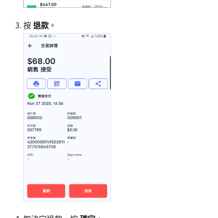
按
退款
。